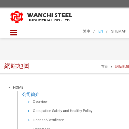
繁中
/
EN
/
SITEMAP
網站地圖
首頁
/
網站地圖
HOME
公司簡介
Overview
Occupation Safety and Healthy Policy
License&Certificate