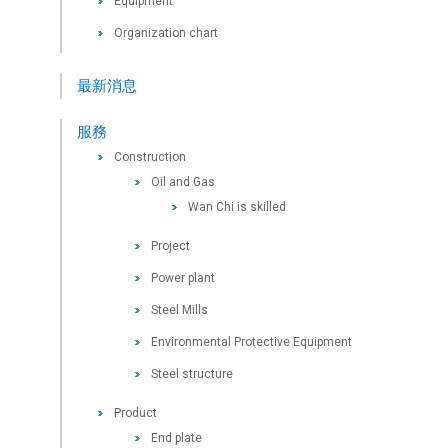
Equipment
Organization chart
最新消息
服務
Construction
Oil and Gas
Wan Chi is skilled
Project
Power plant
Steel Mills
Environmental Protective Equipment
Steel structure
Product
End plate