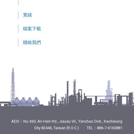
實績
檔案下載
聯絡我們
ADD：No.360, An Hsin Rd., Jiausu Vil., Yanchao Dist., Kaohsiung
City 82446, Taiwan (R.O.C.) TEL：886-7-6163881