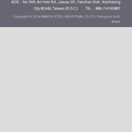
ADD：No.360, An Hsin Rd., Jiausu Vil., Yanchao Dist., Kaohsiung
City 82446, Taiwan (R.O.C.) TEL：886-7-6163881
Copyright © 2014 WANCHI STEEL INDUSTRIAL CO LTD. Designed by
E-
show
.